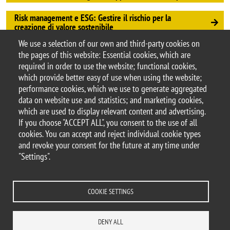
Risk management e ESG: Gestire il rischio per la
creazione di valore sostenibile
We use a selection of our own and third-party cookies on
Open Day Corsi di Formazione Manageriale e
the pages of this website: Essential cookies, which are
Professionale
required in order to use the website; functional cookies,
which provide better easy of use when using the website;
performance cookies, which we use to generate aggregated
data on website use and statistics; and marketing cookies,
© 2026 University of Milano-Bicocca
which are used to display relevant content and advertising.
Piazza dell'Ateneo Nuovo, 1 - 20126, Milan
If you choose "ACCEPT ALL", you consent to the use of all
PEC address:
ateneo.bicocca@pec.unimib.it
cookies. You can accept and reject individual cookie types
P.I. 12621570154 |
and revoke your consent for the future at any time under
redazioneweb.diseade@unimib.it
"Settings".
COOKIE SETTINGS
Legal
Transparency
Accessibility statement
Accessibility
Privacy and cookie policy
Statistiche di accesso
DENY ALL