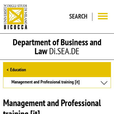
Skip to main content
SEARCH
Department of Business and
Law
Di.SEA.DE
Browse the section
Education
Management and Professional training [it]
Management and Professional
training [it]