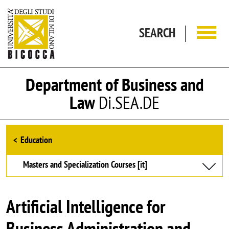
Skip to main content
SEARCH
Department of Business and
Law
Di.SEA.DE
Browse the section
Education
Masters and Specialization Courses [it]
Artificial Intelligence for
Business Administration and