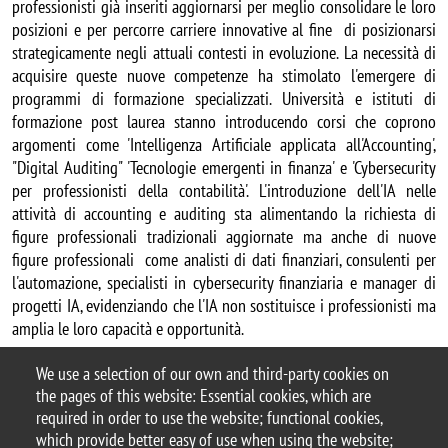
professionisti già inseriti aggiornarsi per meglio consolidare le loro
posizioni e per percorre carriere innovative al fine di posizionarsi
strategicamente negli attuali contesti in evoluzione. La necessità di
acquisire queste nuove competenze ha stimolato l'emergere di
programmi di formazione specializzati. Università e istituti di
formazione post laurea stanno introducendo corsi che coprono
argomenti come 'Intelligenza Artificiale applicata all'Accounting',
"Digital Auditing" 'Tecnologie emergenti in finanza' e 'Cybersecurity
per professionisti della contabilità'. L'introduzione dell'IA nelle
attività di accounting e auditing sta alimentando la richiesta di
figure professionali tradizionali aggiornate ma anche di nuove
figure professionali come analisti di dati finanziari, consulenti per
l'automazione, specialisti in cybersecurity finanziaria e manager di
progetti IA, evidenziando che l'IA non sostituisce i professionisti ma
amplia le loro capacità e opportunità.
Contatti:
roberta.provasi@unimib.it
We use a selection of our own and third-party cookies on
the pages of this website: Essential cookies, which are
Per ulteriori informazioni
required in order to use the website; functional cookies,
which provide better easy of use when using the website;