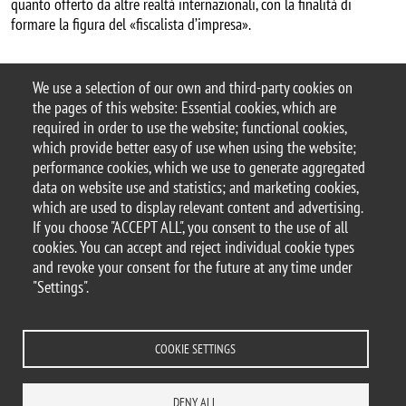
quanto offerto da altre realtà internazionali, con la finalità di
formare la figura del «fiscalista d’impresa».
Prenota un colloquio:
iscrizioni.cofi@unimib.it
We use a selection of our own and third-party cookies on
the pages of this website: Essential cookies, which are
Per ulteriori informazioni
required in order to use the website; functional cookies,
which provide better easy of use when using the website;
performance cookies, which we use to generate aggregated
data on website use and statistics; and marketing cookies,
© 2026 University of Milano-Bicocca
which are used to display relevant content and advertising.
Piazza dell'Ateneo Nuovo, 1 - 20126, Milan
If you choose "ACCEPT ALL", you consent to the use of all
PEC address:
ateneo.bicocca@pec.unimib.it
cookies. You can accept and reject individual cookie types
P.I. 12621570154 |
and revoke your consent for the future at any time under
redazioneweb.diseade@unimib.it
"Settings".
COOKIE SETTINGS
Legal
Transparency
Accessibility statement
Accessibility
Privacy and cookie policy
Statistiche di accesso
DENY ALL