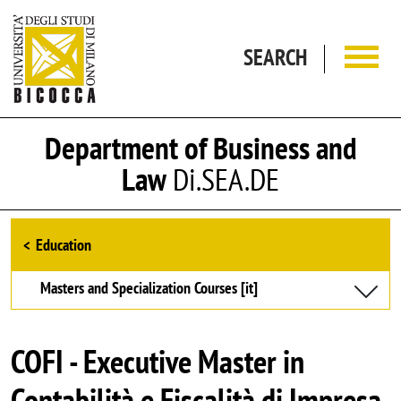
Skip to main content
SEARCH
Department of Business and
Law
Di.SEA.DE
Browse the section
Education
Masters and Specialization Courses [it]
COFI - Executive Master in
Contabilità e Fiscalità di Impresa