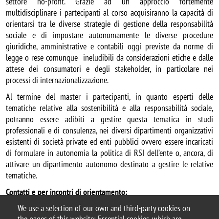
settore no-profit. Grazie ad un approccio fortemente
multidisciplinare i partecipanti al corso acquisiranno la capacità di
orientarsi tra le diverse strategie di gestione della responsabilità
sociale e di impostare autonomamente le diverse procedure
giuridiche, amministrative e contabili oggi previste da norme di
legge o rese comunque ineludibili da considerazioni etiche e dalle
attese dei consumatori e degli stakeholder, in particolare nei
processi di internazionalizzazione.
Al termine del master i partecipanti, in quanto esperti delle
tematiche relative alla sostenibilità e alla responsabilità sociale,
potranno essere adibiti a gestire questa tematica in studi
professionali e di consulenza, nei diversi dipartimenti organizzativi
esistenti di società private ed enti pubblici ovvero essere incaricati
di formulare in autonomia la politica di RSI dell’ente o, ancora, di
attivare un dipartimento autonomo destinato a gestire le relative
tematiche.
Contatti e per incontri di orientamento:
master.sostenibilita@unimib.it
We use a selection of our own and third-party cookies on
the pages of this website: Essential cookies, which are