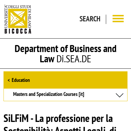
Skip to main content
SEARCH
Department of Business and
Law
Di.SEA.DE
Browse the section
Education
Masters and Specialization Courses [it]
SiLFiM - La professione per la
Sostenibilità: Aspetti Legali, di