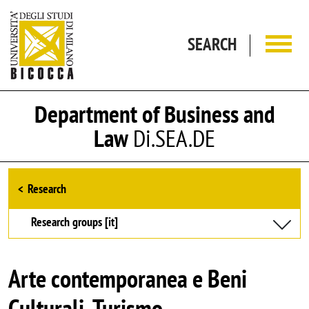
Skip to main content
SEARCH
Department of Business and
Law
Di.SEA.DE
Browse the section
Research
Research groups [it]
Arte contemporanea e Beni
Culturali, Turismo