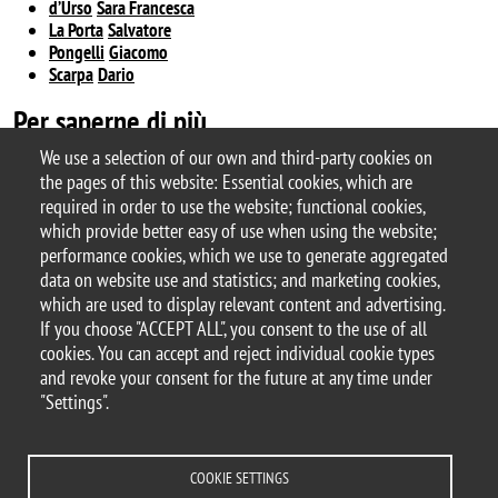
d’Urso
Sara Francesca
La Porta
Salvatore
Pongelli
Giacomo
Scarpa
Dario
Per saperne di più
We use a selection of our own and third-party cookies on
the pages of this website: Essential cookies, which are
Area of Di.SEA.DE [it]
required in order to use the website; functional cookies,
which provide better easy of use when using the website;
performance cookies, which we use to generate aggregated
data on website use and statistics; and marketing cookies,
© 2026 University of Milano-Bicocca
which are used to display relevant content and advertising.
Piazza dell'Ateneo Nuovo, 1 - 20126, Milan
If you choose "ACCEPT ALL", you consent to the use of all
PEC address:
ateneo.bicocca@pec.unimib.it
cookies. You can accept and reject individual cookie types
P.I. 12621570154 |
and revoke your consent for the future at any time under
redazioneweb.diseade@unimib.it
"Settings".
COOKIE SETTINGS