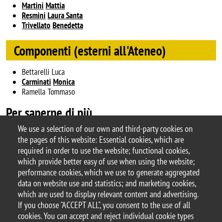
Martini
Mattia
Resmini
Laura Santa
Trivellato
Benedetta
Componenti (esterni all'Ateneo)
Bettarelli Luca
Carminati
Monica
Ramella Tommaso
Per saperne di più
We use a selection of our own and third-party cookies on
the pages of this website: Essential cookies, which are
Area of Di.SEA.DE [it]
required in order to use the website; functional cookies,
which provide better easy of use when using the website;
performance cookies, which we use to generate aggregated
data on website use and statistics; and marketing cookies,
© 2026 University of Milano-Bicocca
which are used to display relevant content and advertising.
Piazza dell'Ateneo Nuovo, 1 - 20126, Milan
If you choose "ACCEPT ALL", you consent to the use of all
PEC address:
ateneo.bicocca@pec.unimib.it
cookies. You can accept and reject individual cookie types
P.I. 12621570154 |