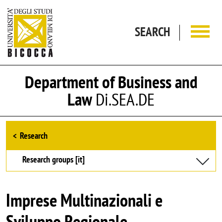
Skip to main content
SEARCH
Department of Business and
Law
Di.SEA.DE
Browse the section
Research
Research groups [it]
Imprese Multinazionali e
Sviluppo Regionale