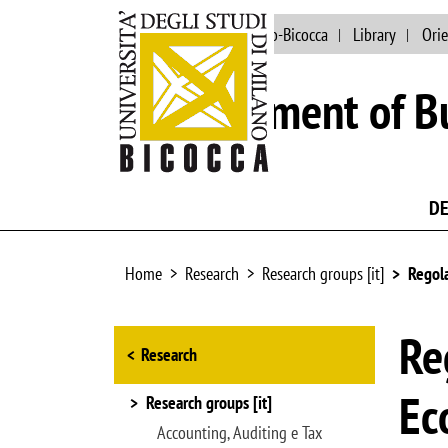
The University of MIlano-Bicocca
Library
Orie
Department of B
D
Home
Research
Research groups [it]
Regola
Browse the section
Re
Research
Ec
Research groups [it]
Accounting, Auditing e Tax