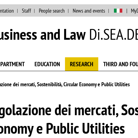
Skip to main content
ntation
Staff
People search
News and events
My
usiness and Law
Di.SEA.D
EPARTMENT
EDUCATION
RESEARCH
THIRD AND FO
zione dei mercati, Sostenibilità, Circular Economy e Public Utilities
golazione dei mercati, Sost
onomy e Public Utilities