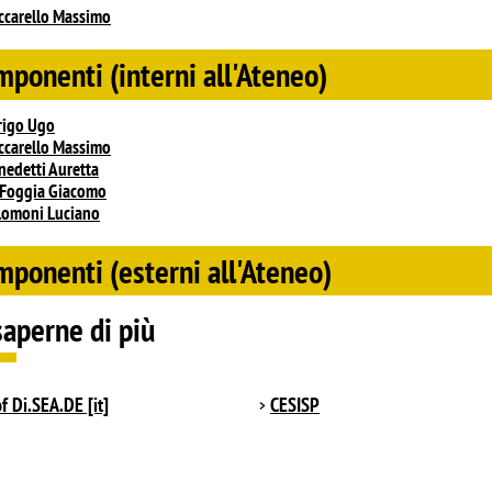
ccarello Massimo
ponenti (interni all'Ateneo)
rigo Ugo
ccarello Massimo
nedetti Auretta
 Foggia Giacomo
lomoni Luciano
ponenti (esterni all'Ateneo)
saperne di più
f Di.SEA.DE [it]
CESISP