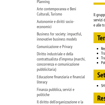
Planning
Arte contemporanea e Beni
Culturali, Turismo
Il grupp
servizi 
Autonomie e diritti socio-
e alle t
economici
Business for society: impactful,
Tem
innovative business models
Comunicazione e Privacy
Re
Tr
Diritto industriale e della
Tr
contrattualista d’impresa (marchi,
Po
concorrenza e comunicazione
pubblicitaria)
Set
Educazione finanziaria e financial
literacy
SH
Finanza pubblica, servizi e
politiche
Res
Il diritto dell'organizzazione e la