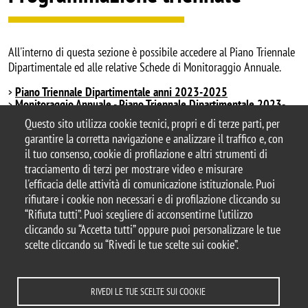
All'interno di questa sezione è possibile accedere al Piano Triennale
Dipartimentale ed alle relative Schede di Monitoraggio Annuale.
Piano Triennale Dipartimentale anni 2023-2025
Monitoraggio Annuale - Piano Triennale Dipartimentale 2023-
2025
Questo sito utilizza cookie tecnici, propri e di terze parti, per
garantire la corretta navigazione e analizzare il traffico e, con
il tuo consenso, cookie di profilazione e altri strumenti di
tracciamento di terzi per mostrare video e misurare
© 2026 Università degli Studi di Milano-Bicocca
l'efficacia delle attività di comunicazione istituzionale. Puoi
Piazza dell'Ateneo Nuovo, 1 - 20126, Milano
rifiutare i cookie non necessari e di profilazione cliccando su
Casella PEC:
ateneo.bicocca@pec.unimib.it
“Rifiuta tutti”. Puoi scegliere di acconsentirne l’utilizzo
P.I. 12621570154 |
cliccando su “Accetta tutti” oppure puoi personalizzare le tue
redazioneweb.diseade@unimib.it
scelte cliccando su “Rivedi le tue scelte sui cookie”.
RIVEDI LE TUE SCELTE SUI COOKIE