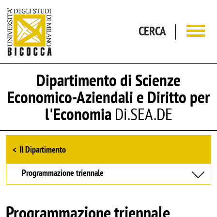
Salta al contenuto principale
CERCA
Dipartimento di Scienze
Economico-Aziendali e Diritto per
l'Economia
Di.SEA.DE
Browse the section
Il Dipartimento
Programmazione triennale
Programmazione triennale