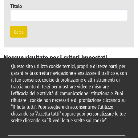
Titolo
Cerca
Nessun risultato per i criteri impostati
Questo sito utilizza cookie tecnici, propri e di terze parti, per
garantire la corretta navigazione e analizzare il traffico e, con
il tuo consenso, cookie di profilazione e altri strumenti di
tracciamento di terzi per mostrare video e misurare
© 2026 Università degli Studi di Milano-Bicocca
l'efficacia delle attività di comunicazione istituzionale. Puoi
Piazza dell'Ateneo Nuovo, 1 - 20126, Milano
rifiutare i cookie non necessari e di profilazione cliccando su
Casella PEC:
ateneo.bicocca@pec.unimib.it
“Rifiuta tutti”. Puoi scegliere di acconsentirne l’utilizzo
P.I. 12621570154 |
cliccando su “Accetta tutti” oppure puoi personalizzare le tue
redazioneweb.diseade@unimib.it
scelte cliccando su “Rivedi le tue scelte sui cookie”.