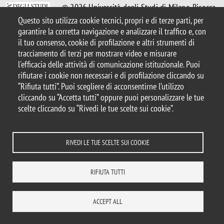
© 2026 Università degli Studi di Milano-Bicocca
Piazza dell'Ateneo Nuovo, 1 - 20126, Milano
Questo sito utilizza cookie tecnici, propri e di terze parti, per
Casella PEC:
ateneo.bicocca@pec.unimib.it
garantire la corretta navigazione e analizzare il traffico e, con
P.I. 12621570154 |
il tuo consenso, cookie di profilazione e altri strumenti di
redazioneweb.diseade@unimib.it
tracciamento di terzi per mostrare video e misurare
l'efficacia delle attività di comunicazione istituzionale. Puoi
rifiutare i cookie non necessari e di profilazione cliccando su
“Rifiuta tutti”. Puoi scegliere di acconsentirne l’utilizzo
cliccando su “Accetta tutti” oppure puoi personalizzare le tue
scelte cliccando su “Rivedi le tue scelte sui cookie”.
Note legali
Amministrazione trasparente
Dichiarazione di accessibilità
Accessibilità
Privacy and cookie policy
Statistiche di accesso
Rivedi le tue scelte sui cookie
RIVEDI LE TUE SCELTE SUI COOKIE
WHERE WE ARE
MAPPA DEL SITO
CONTATTI
RIFIUTA TUTTI
ACCEPT ALL