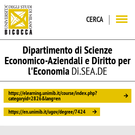
Salta al contenuto principale
CERCA
Dipartimento di Scienze
Economico-Aziendali e Diritto per
l'Economia
Di.SEA.DE
https://elearning.unimib.it/course/index.php?
categoryid=2826&lang=en
https://en.unimib.it/ugov/degree/7424